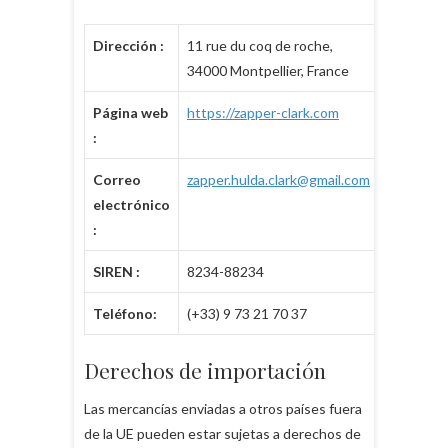
Dirección :
11 rue du coq de roche,
34000 Montpellier, France
Página web
https://zapper-clark.com
:
Correo
zapper.hulda.clark@gmail.com
electrónico
:
SIREN :
8234-88234
Teléfono:
(+33) 9 73 21 70 37
Derechos de importación
Las mercancías enviadas a otros países fuera
de la UE pueden estar sujetas a derechos de