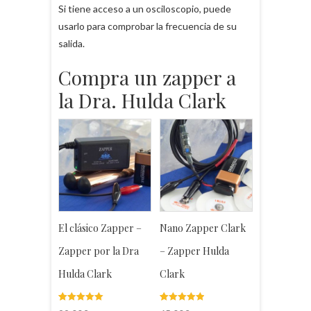
Si tiene acceso a un osciloscopio, puede
usarlo para comprobar la frecuencia de su
salida.
Compra un zapper a
la Dra. Hulda Clark
El clásico Zapper –
Nano Zapper Clark
Zapper por la Dra
– Zapper Hulda
Hulda Clark
Clark
Valorado
5
Valorado
3