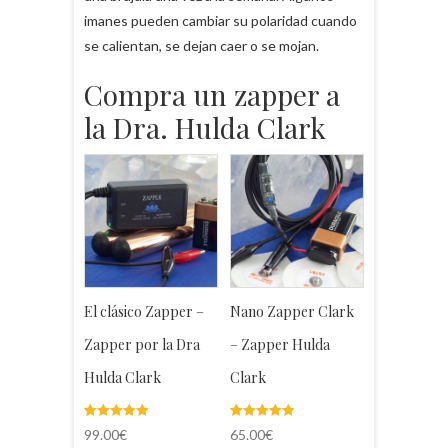
imanes pueden cambiar su polaridad cuando
se calientan, se dejan caer o se mojan.
Compra un zapper a
la Dra. Hulda Clark
El clásico Zapper –
Nano Zapper Clark
Zapper por la Dra
– Zapper Hulda
Hulda Clark
Clark
Valorado
5
Valorado
3
99.00
€
65.00
€
5.00
5.00